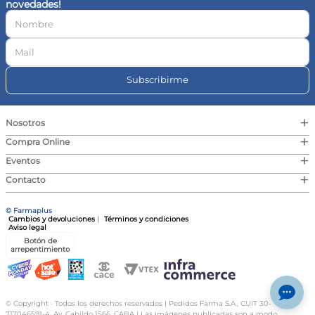
novedades!
10
.
vitamina c
Subscribirme
+
Nosotros
+
Compra Online
+
Eventos
+
Contacto
© Farmaplus
Cambios y devoluciones
|
Términos y condiciones
Aviso legal
Botón de
arrepentimiento
© Copyright · Todos los derechos reservados | Pedidos Farma S.A., CUIT 30-
717046591-4, Av. Cabildo 1566, CABA | Las imágenes publicadas son a modo