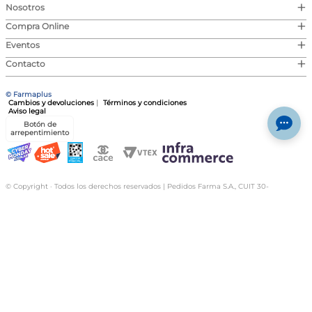
+
Nosotros
+
Compra Online
+
Eventos
+
Contacto
© Farmaplus
Cambios y devoluciones
|
Términos y condiciones
Aviso legal
Botón de
arrepentimiento
© Copyright · Todos los derechos reservados | Pedidos Farma S.A., CUIT 30-
717046591-4, Av. Cabildo 1566, CABA | Las imágenes publicadas son a modo
ilustrativo. La venta de cualquiera de los productos exhibidos está sujeta a la
verificación de stock y precio. | Dirección General de Defensa y Protección al
Consumidor, para consultas y/o denuncias
ingrese aquí