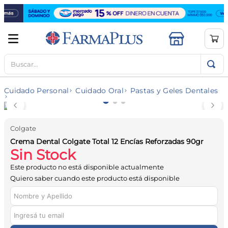
Buscar...
TÉRMINOS MÁS BUSCADOS
1
.
mela b3
Cuidado Personal
Cuidado Oral
Pastas y Geles Dentales
2
.
cerave limpieza
3
.
creatina
Colgate
4
.
loreal
Crema Dental Colgate Total 12 Encías Reforzadas 90gr
5
.
shampoo
Sin Stock
6
.
proteina
Este producto no está disponible actualmente
Quiero saber cuando este producto está disponible
7
.
ibuprofeno
8
.
vitamina c
9
.
contorno ojos