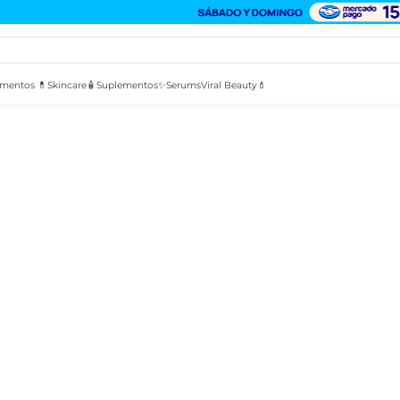
mentos 💊
Skincare🧴
Suplementos✨
Serums
Viral Beauty💄