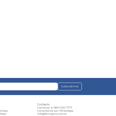
Subscribirme
s
Contacto
e
Llamanos al 0810-555-7777
Monday
Consultanos por WhatsApp
 Week
info@farmaplus.com.ar