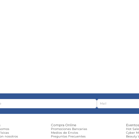
s
Compra Online
Evento
 somos
Promociones Bancarias
Hot Sal
ísicas
Medios de Envíos
Cyber 
con nosotros
Preguntas Frecuentes
Beauty