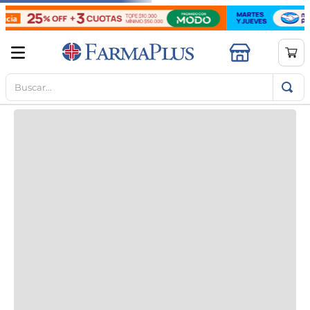
Buscar...
TÉRMINOS MÁS BUSCADOS
1
.
mela b3
2
.
cerave limpieza
3
.
creatina
4
.
loreal
5
.
shampoo
6
.
proteina
7
.
ibuprofeno
8
.
contorno ojos
9
.
magnesio