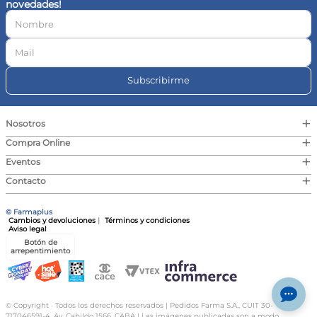
novedades!
10
.
vitamina c
Subscribirme
+
Nosotros
+
Compra Online
+
Eventos
+
Contacto
© Farmaplus
Cambios y devoluciones
|
Términos y condiciones
Aviso legal
Botón de
arrepentimiento
© Copyright · Todos los derechos reservados | Pedidos Farma S.A., CUIT 30-
717046591-4, Av. Cabildo 1566, CABA | Las imágenes publicadas son a modo