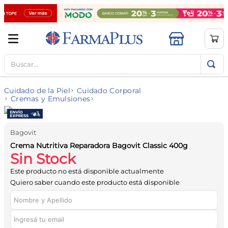
Buscar...
TÉRMINOS MÁS BUSCADOS
1
.
mela b3
Cuidado de la Piel
Cuidado Corporal
2
.
cerave limpieza
Cremas y Emulsiones
3
.
creatina
4
.
loreal
Bagovit
Crema Nutritiva Reparadora Bagovit Classic 400g
5
.
shampoo
Sin Stock
6
.
proteina
Este producto no está disponible actualmente
Quiero saber cuando este producto está disponible
7
.
ibuprofeno
8
.
contorno ojos
9
.
magnesio