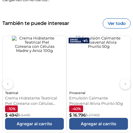
embarazo y la adolescencia.
Mejora el aspecto de la piel dañada, incluyendo
cicatrices y quemaduras.
Disminuye las arrugas producidas por el paso del
tiempo y el fotoenvejecimiento.
También te puede interesar
Es hipoalergénica, reduciendo el riesgo de reacciones
Ver todo
alérgicas en pieles sensibles.
Mantiene la integridad de la estructura de la piel,
incrementando la producción de colágeno.
Tips FarmaPlus
Aplicá la crema diariamente para obtener mejores
resultados en la hidratación de la piel.
Usala después del baño para maximizar la absorción y
efectividad del producto.
Realizá suaves masajes al aplicar la crema para
facilitar su penetración en la piel.
Consultá a un profesional si tenés dudas sobre su uso
en pieles con condiciones específicas.
¡Registrate y enterate de todas las ofertas y
novedades!
Preguntas frecuentes
¿Es hipoalergénica esta crema?
Sí, la Crema Nutritiva Reparadora Bagovit Classic es
hipoalergénica, lo que la hace adecuada para pieles
sensibles.
Subscribirme