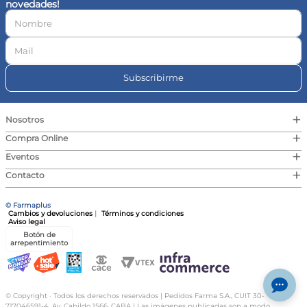
novedades!
10
.
vitamina c
Subscribirme
+
Nosotros
+
Compra Online
+
Eventos
+
Contacto
© Farmaplus
Cambios y devoluciones
|
Términos y condiciones
Aviso legal
Botón de
arrepentimiento
© Copyright · Todos los derechos reservados | Pedidos Farma S.A., CUIT 30-
717046591-4, Av. Cabildo 1566, CABA | Las imágenes publicadas son a modo