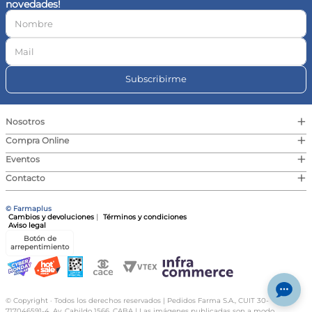
novedades!
10
.
magnesio
Subscribirme
+
Nosotros
+
Compra Online
+
Eventos
+
Contacto
© Farmaplus
Cambios y devoluciones
|
Términos y condiciones
Aviso legal
Botón de
arrepentimiento
© Copyright · Todos los derechos reservados | Pedidos Farma S.A., CUIT 30-
717046591-4, Av. Cabildo 1566, CABA | Las imágenes publicadas son a modo