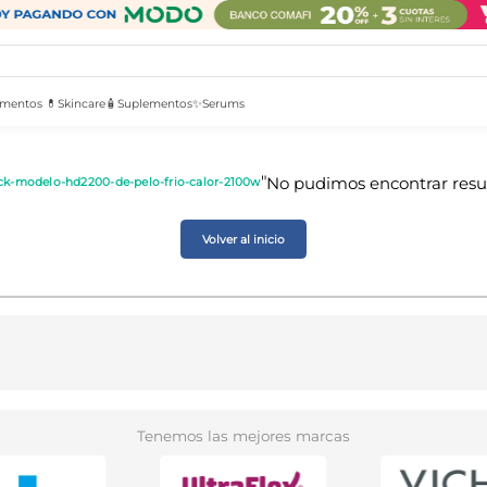
mentos 💊
Skincare🧴
Suplementos✨
Serums
ck-modelo-hd2200-de-pelo-frio-calor-2100w
Volver al inicio
Tenemos las mejores marcas