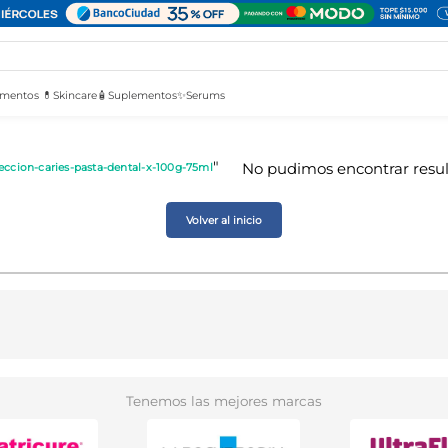
mentos 💊
Skincare🧴
Suplementos✨
Serums
ccion-caries-pasta-dental-x-100g-75ml
Volver al inicio
Tenemos las mejores marcas