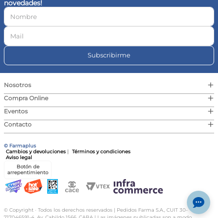
novedades!
10
.
vitamina c
Subscribirme
+
Nosotros
+
Compra Online
+
Eventos
+
Contacto
© Farmaplus
Cambios y devoluciones
|
Términos y condiciones
Aviso legal
Botón de
arrepentimiento
© Copyright · Todos los derechos reservados | Pedidos Farma S.A., CUIT 30-
717046591-4, Av. Cabildo 1566, CABA | Las imágenes publicadas son a modo