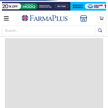
Buscar...
TÉRMINOS MÁS BUSCADOS
1
.
mela b3
2
.
cerave limpieza
3
.
creatina
4
.
loreal
5
.
shampoo
6
.
proteina
7
.
ibuprofeno
8
.
vitamina c
9
.
contorno ojos