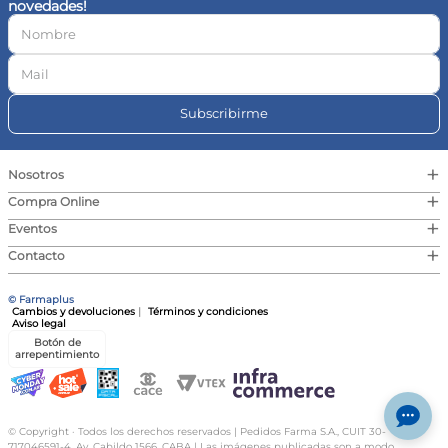
novedades!
10
.
vitamina c
Subscribirme
+
Nosotros
+
Compra Online
+
Eventos
+
Contacto
© Farmaplus
Cambios y devoluciones
|
Términos y condiciones
Aviso legal
Botón de
arrepentimiento
© Copyright · Todos los derechos reservados | Pedidos Farma S.A., CUIT 30-
717046591-4, Av. Cabildo 1566, CABA | Las imágenes publicadas son a modo