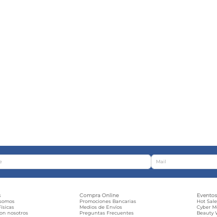
s
Compra Online
Evento
 somos
Promociones Bancarias
Hot Sal
ísicas
Medios de Envíos
Cyber 
con nosotros
Preguntas Frecuentes
Beauty