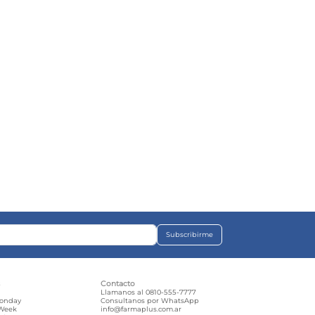
Subscribirme
s
Contacto
e
Llamanos al 0810-555-7777
Monday
Consultanos por WhatsApp
 Week
info@farmaplus.com.ar