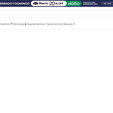
mentos 💊
Skincare🧴
Suplementos✨
Serums
Viral Beauty💄