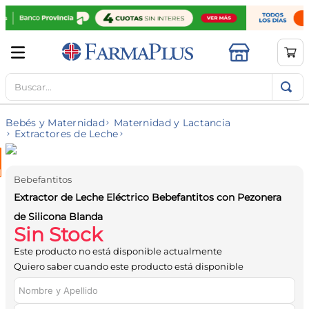
Buscar...
TÉRMINOS MÁS BUSCADOS
1
.
mela b3
Bebés y Maternidad
Maternidad y Lactancia
2
.
cerave limpieza
Extractores de Leche
3
.
creatina
4
.
loreal
Bebefantitos
Extractor de Leche Eléctrico Bebefantitos con Pezonera
5
.
shampoo
de Silicona Blanda
6
.
proteina
Sin Stock
7
.
ibuprofeno
Este producto no está disponible actualmente
Quiero saber cuando este producto está disponible
8
.
contorno ojos
9
.
magnesio