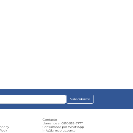
Subscribirme
s
Contacto
e
Llamanos al 0810-555-7777
Monday
Consultanos por WhatsApp
 Week
info@farmaplus.com.ar