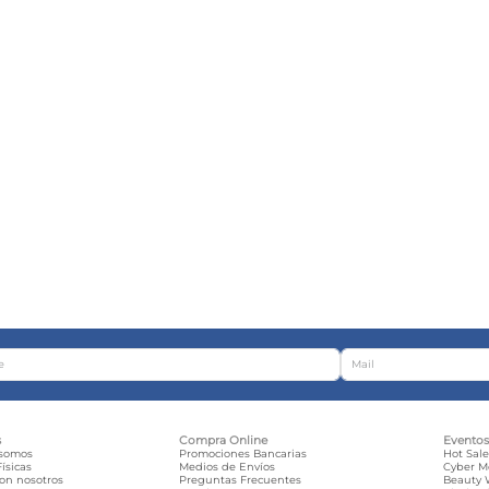
s
Compra Online
Evento
 somos
Promociones Bancarias
Hot Sal
ísicas
Medios de Envíos
Cyber 
con nosotros
Preguntas Frecuentes
Beauty