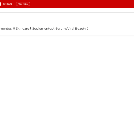
mentos 💊
Skincare🧴
Suplementos✨
Serums
Viral Beauty💄