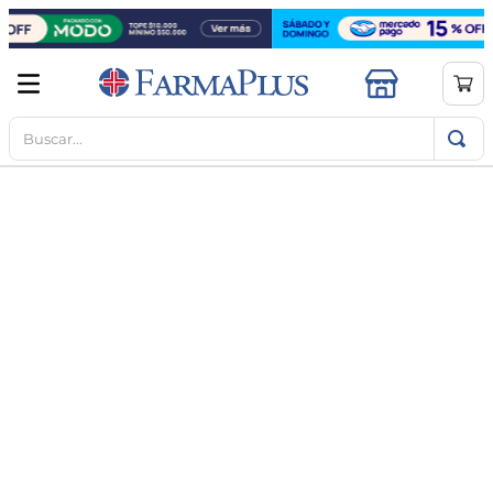
Buscar...
TÉRMINOS MÁS BUSCADOS
1
.
mela b3
2
.
cerave limpieza
3
.
creatina
4
.
loreal
5
.
shampoo
6
.
proteina
7
.
ibuprofeno
8
.
vitamina c
9
.
magnesio