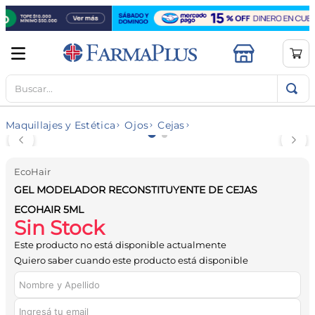
Buscar...
TÉRMINOS MÁS BUSCADOS
1
.
mela b3
Maquillajes y Estética
Ojos
Cejas
2
.
cerave limpieza
3
.
creatina
EcoHair
4
.
loreal
GEL MODELADOR RECONSTITUYENTE DE CEJAS
5
.
shampoo
ECOHAIR 5ML
Sin Stock
6
.
proteina
Este producto no está disponible actualmente
7
.
ibuprofeno
Quiero saber cuando este producto está disponible
8
.
vitamina c
9
.
contorno ojos