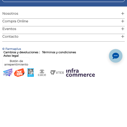
OTROS DATOS:
No cambiar el color de las cejas ni de los ojos.
Es de base acuosa, por lo tanto, no deja grasosa ni aceitosa la
+
Nosotros
zona.
Lo pueden usar tanto hombres como mujeres.
+
Enviar Comentario
Compra Online
+
Eventos
+
Contacto
© Farmaplus
Cambios y devoluciones
|
Términos y condiciones
Aviso legal
Botón de
arrepentimiento
© Copyright · Todos los derechos reservados | Pedidos Farma S.A., CUIT 30-
717046591-4, Av. Cabildo 1566, CABA | Las imágenes publicadas son a modo
ilustrativo. La venta de cualquiera de los productos exhibidos está sujeta a la
verificación de stock y precio. | Dirección General de Defensa y Protección al
Consumidor, para consultas y/o denuncias
ingrese aquí