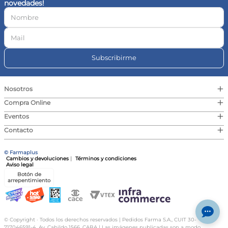
novedades!
10
.
vitamina c
Subscribirme
+
Nosotros
+
Compra Online
+
Eventos
+
Contacto
© Farmaplus
Cambios y devoluciones
|
Términos y condiciones
Aviso legal
Botón de
arrepentimiento
© Copyright · Todos los derechos reservados | Pedidos Farma S.A., CUIT 30-
717046591-4, Av. Cabildo 1566, CABA | Las imágenes publicadas son a modo