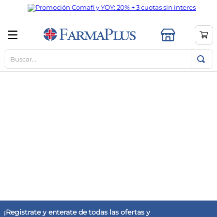
Buscar...
TÉRMINOS MÁS BUSCADOS
1
.
mela b3
2
.
cerave limpieza
3
.
creatina
4
.
loreal
5
.
shampoo
6
.
proteina
7
.
ibuprofeno
8
.
contorno ojos
9
.
magnesio
¡Registrate y enterate de todas las ofertas y