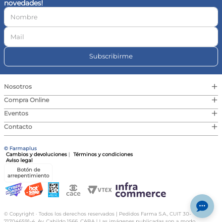
novedades!
10
.
vitamina c
Subscribirme
+
Nosotros
+
Compra Online
+
Eventos
+
Contacto
© Farmaplus
Cambios y devoluciones
|
Términos y condiciones
Aviso legal
Botón de
arrepentimiento
© Copyright · Todos los derechos reservados | Pedidos Farma S.A., CUIT 30-
717046591-4, Av. Cabildo 1566, CABA | Las imágenes publicadas son a modo