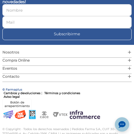
novedades!
10
.
vitamina c
Subscribirme
+
Nosotros
+
Compra Online
+
Eventos
+
Contacto
© Farmaplus
Cambios y devoluciones
|
Términos y condiciones
Aviso legal
Botón de
arrepentimiento
© Copyright · Todos los derechos reservados | Pedidos Farma S.A., CUIT 30-
717046591-4, Av. Cabildo 1566, CABA | Las imágenes publicadas son a modo