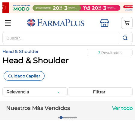
Buscar...
TÉRMINOS MÁS BUSCADOS
1
.
mela b3
Head & Shoulder
3
2
.
cerave limpieza
Head & Shoulder
3
.
creatina
Cuidado Capilar
4
.
loreal
5
.
shampoo
Relevancia
Filtrar
6
.
proteina
Nuestros Más Vendidos
Ver todo
7
.
ibuprofeno
8
.
contorno ojos
9
.
magnesio