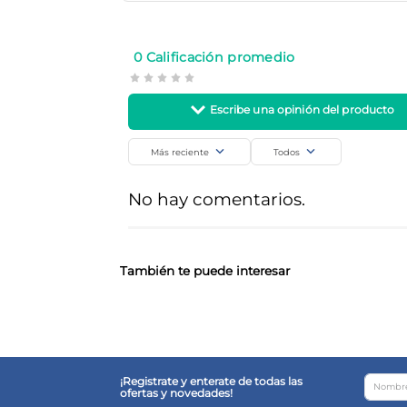
La Gotita
Hogar
SKU
Código de barra
0 Calificación promedio
12218
77906731
Más reciente
Todos
Agregar comentario
No hay comentarios.
Título
Califica el producto de 1 a 5 estrellas
También te puede interesar
Tu nombre
¡Registrate y enterate de todas las
ofertas y novedades!