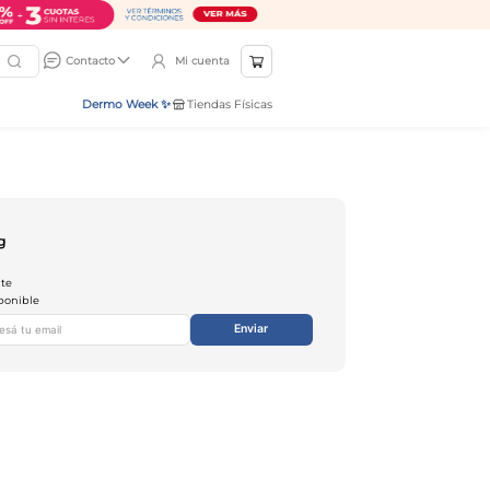
Mi cuenta
Contacto
Dermo Week ✨
Tiendas Físicas
g
nte
ponible
Enviar