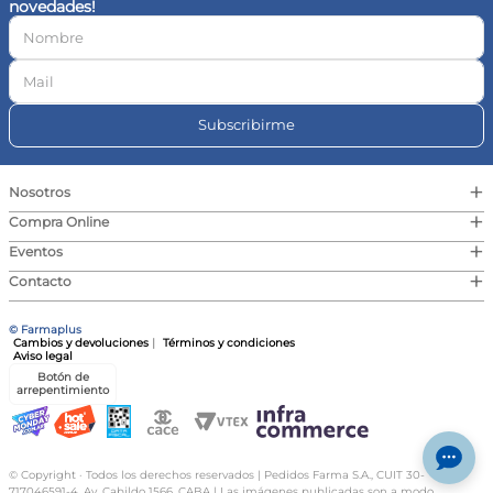
novedades!
10
.
vitamina c
Subscribirme
+
Nosotros
+
Compra Online
+
Eventos
+
Contacto
© Farmaplus
Cambios y devoluciones
|
Términos y condiciones
Aviso legal
Botón de
arrepentimiento
© Copyright · Todos los derechos reservados | Pedidos Farma S.A., CUIT 30-
717046591-4, Av. Cabildo 1566, CABA | Las imágenes publicadas son a modo