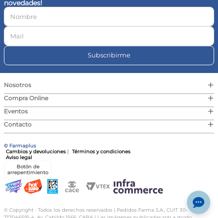
novedades!
10
.
vitamina c
Subscribirme
+
Nosotros
+
Compra Online
+
Eventos
+
Contacto
© Farmaplus
Cambios y devoluciones
|
Términos y condiciones
Aviso legal
Botón de
arrepentimiento
© Copyright · Todos los derechos reservados | Pedidos Farma S.A., CUIT 30-
717046591-4, Av. Cabildo 1566, CABA | Las imágenes publicadas son a modo