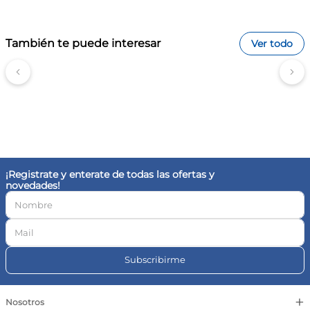
soluble, saborizantes naturales.
Advertencias
Contiene derivados de leche y gluten. Puede contener trazas
También te puede interesar
Ver todo
de maní o frutos secos. No exceder el consumo sugerido.
¿Reemplazan un batido de proteínas?
Funcionan como una colación alternativa y nutritiva para
llevar con vos, complementando los requerimientos de tu
dieta de manera diferente.
¿Contienen azúcar refinada?
No, están elaboradas con edulcorantes permitidos y poseen
un contenido controlado de azúcares, adaptándose a estilos
de vida activos.
¿Son aptas para celíacos?
No, contienen proteínas de trigo y harina, por lo que no son
¡Registrate y enterate de todas las ofertas y
aptas para personas con intolerancia al gluten o celiaquía.
novedades!
Especificaciones
Tipo: Snack proteico | Función: colación saludable y saciedad
| Formato: galletas de proteínas | Peso: individual por unidad
Subscribirme
+
Nosotros