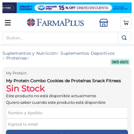
Buscar...
TÉRMINOS MÁS BUSCADOS
1
.
mela b3
Suplementos y Nutrición
Suplementos Deportivos
2
.
cerave limpieza
Proteínas
3
.
creatina
My Protein
4
.
loreal
My Protein Combo Cookies de Proteínas Snack Fitness
Sin Stock
5
.
shampoo
Este producto no está disponible actualmente
6
.
proteina
Quiero saber cuando este producto está disponible
7
.
ibuprofeno
8
.
vitamina c
9
.
magnesio