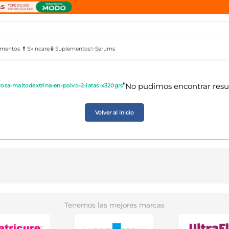
mentos 💊
Skincare🧴
Suplementos✨
Serums
rosa-maltodextrina-en-polvo-2-latas-x320grs
Volver al inicio
Tenemos las mejores marcas