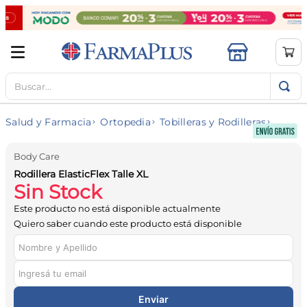
Buscar...
TÉRMINOS MÁS BUSCADOS
1
.
mela b3
Salud y Farmacia
Ortopedia
Tobilleras y Rodilleras
2
.
cerave limpieza
3
.
creatina
Body Care
Rodillera ElasticFlex Talle XL
4
.
loreal
Sin Stock
5
.
shampoo
Este producto no está disponible actualmente
6
.
proteina
Quiero saber cuando este producto está disponible
7
.
ibuprofeno
8
.
contorno ojos
9
.
magnesio
Enviar