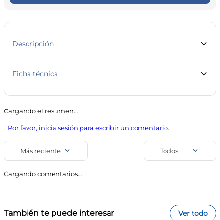
10
.
vitamina c
Descripción
Ficha técnica
Marca
Línea
Body Care
Salud y Farmacia
Cargando el resumen…
SKU
Código de barra
Por favor, inicia sesión para escribir un comentario.
23624
7798082448881
Uso
Más reciente
Todos
Tobilleras y Rodilleras
Cargando comentarios…
También te puede interesar
Ver todo