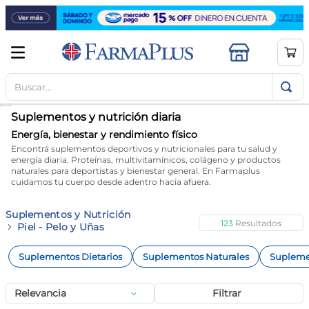
Buscar...
TÉRMINOS MÁS BUSCADOS
1
.
mela b3
Suplementos y nutrición diaria
2
.
cerave limpieza
Energía, bienestar y rendimiento físico
Encontrá suplementos deportivos y nutricionales para tu salud y
3
.
creatina
energía diaria. Proteínas, multivitamínicos, colágeno y productos
naturales para deportistas y bienestar general. En Farmaplus
4
.
loreal
cuidamos tu cuerpo desde adentro hacia afuera.
5
.
shampoo
Suplementos y Nutrición
123
6
.
proteina
Piel - Pelo y Uñas
7
.
ibuprofeno
Suplementos Dietarios
Suplementos Naturales
Supleme
8
.
vitamina c
Relevancia
Filtrar
9
.
contorno ojos