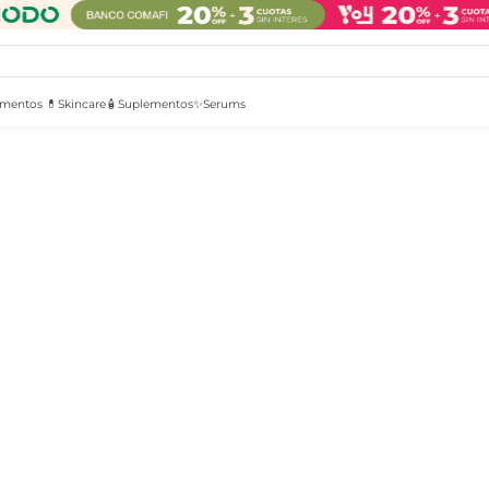
mentos 💊
Skincare🧴
Suplementos✨
Serums