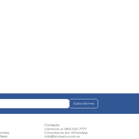
Subscribirme
s
Contacto
e
Llamanos al 0810-555-7777
Monday
Consultanos por WhatsApp
 Week
info@farmaplus.com.ar