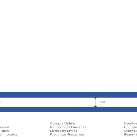
s
Compra Online
Evento
 somos
Promociones Bancarias
Hot Sal
ísicas
Medios de Envíos
Cyber 
con nosotros
Preguntas Frecuentes
Beauty