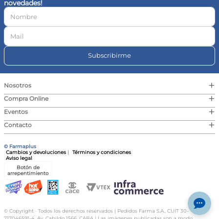
novedades!
10
.
magnesio
Subscribirme
+
Nosotros
+
Compra Online
+
Eventos
+
Contacto
© Farmaplus
Cambios y devoluciones
|
Términos y condiciones
Aviso legal
Botón de
arrepentimiento
© Copyright · Todos los derechos reservados | Pedidos Farma S.A., CUIT 30-
717046591-4, Av. Cabildo 1566, CABA | Las imágenes publicadas son a modo