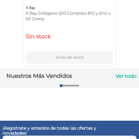
10
.
vitamina c
X Ray
X Ray Colágeno Q10 Complejo B12 y Zinc x
60 Comp
Sin stock
Aviso de stock
Nuestros Más Vendidos
Ver todo
¡Registrate y enterate de todas las ofertas y
novedades!