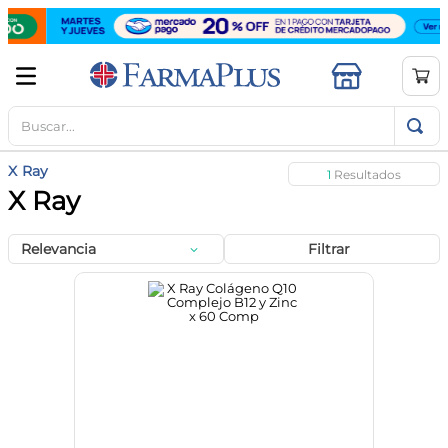
Buscar...
TÉRMINOS MÁS BUSCADOS
1
.
mela b3
X Ray
1
2
.
cerave limpieza
X Ray
3
.
creatina
Relevancia
Filtrar
4
.
loreal
5
.
shampoo
6
.
proteina
7
.
ibuprofeno
8
.
contorno ojos
9
.
magnesio