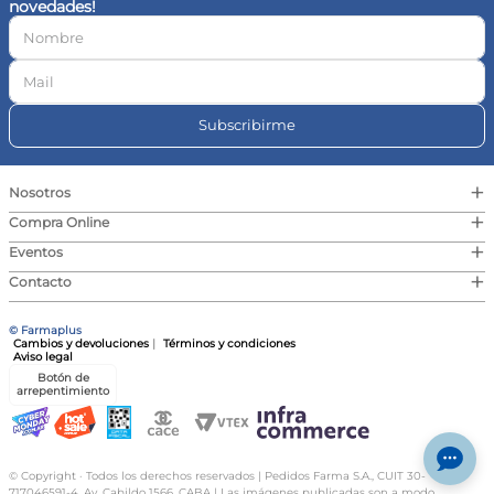
novedades!
10
.
magnesio
Subscribirme
+
Nosotros
+
Compra Online
+
Eventos
+
Contacto
© Farmaplus
Cambios y devoluciones
|
Términos y condiciones
Aviso legal
Botón de
arrepentimiento
© Copyright · Todos los derechos reservados | Pedidos Farma S.A., CUIT 30-
717046591-4, Av. Cabildo 1566, CABA | Las imágenes publicadas son a modo