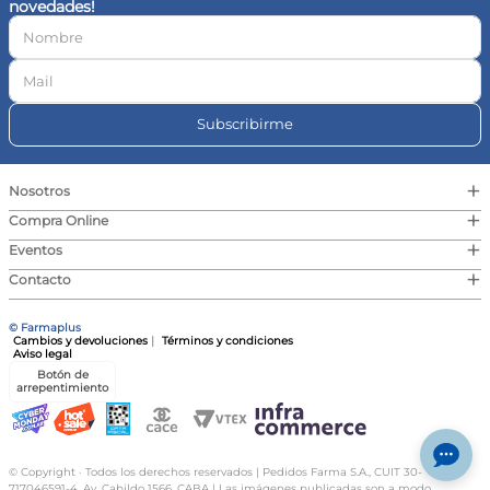
novedades!
10
.
vitamina c
Subscribirme
+
Nosotros
+
Compra Online
+
Eventos
+
Contacto
© Farmaplus
Cambios y devoluciones
|
Términos y condiciones
Aviso legal
Botón de
arrepentimiento
© Copyright · Todos los derechos reservados | Pedidos Farma S.A., CUIT 30-
717046591-4, Av. Cabildo 1566, CABA | Las imágenes publicadas son a modo