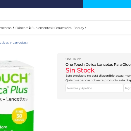
mentos 💊
Skincare🧴
Suplementos✨
Serums
Viral Beauty💄
ctivas y Lancetas
One Touch
One Touch Delica Lancetas Para Gluc
Sin Stock
Este producto no está disponible actualme
Quiero saber cuando este producto está dis