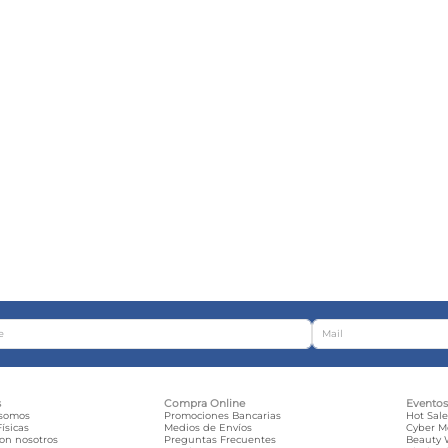
s
Compra Online
Evento
 somos
Promociones Bancarias
Hot Sal
ísicas
Medios de Envíos
Cyber 
con nosotros
Preguntas Frecuentes
Beauty