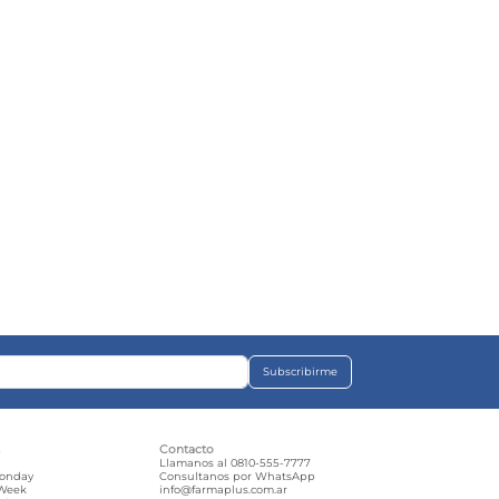
Subscribirme
s
Contacto
e
Llamanos al 0810-555-7777
Monday
Consultanos por WhatsApp
 Week
info@farmaplus.com.ar