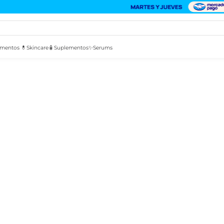
mentos 💊
Skincare🧴
Suplementos✨
Serums