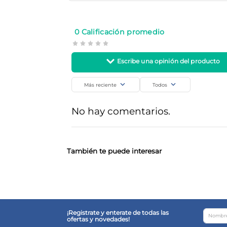
Ala
Hogar
SKU
Código de barra
0 Calificación promedio
15599
7791290792845
Más reciente
Todos
Agregar comentario
No hay comentarios.
Título
Califica el producto de 1 a 5 estrellas
También te puede interesar
Tu nombre
¡Registrate y enterate de todas las
ofertas y novedades!