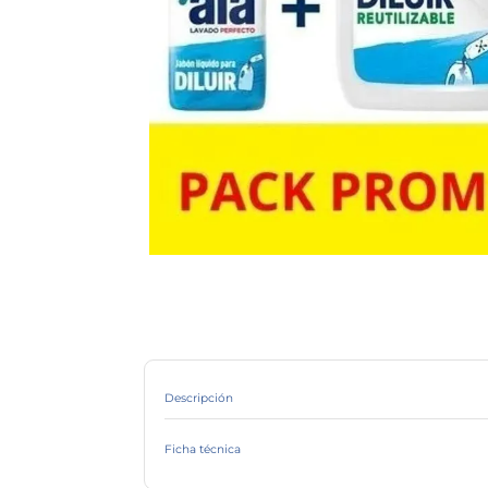
Descripción
Jabón liquido Ala para diluir. Una vez preparado rinde 3 litr
vacío, para prepararlo.
Ficha técnica
Marca
Línea