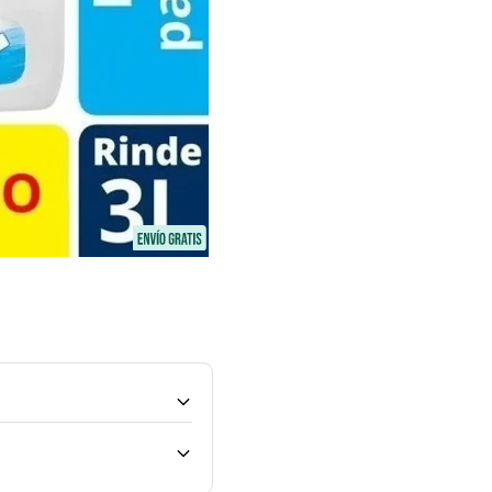
os. Incluye botellon de 3 litros
Uso