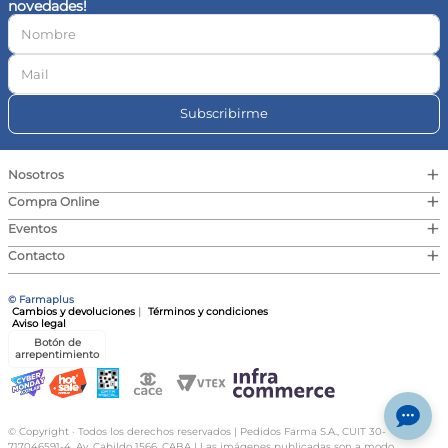
novedades!
10
.
vitamina c
Subscribirme
+
Nosotros
+
Compra Online
+
Eventos
+
Contacto
© Farmaplus
Cambios y devoluciones
|
Términos y condiciones
Aviso legal
Botón de
arrepentimiento
© Copyright · Todos los derechos reservados | Pedidos Farma S.A., CUIT 30-
717046591-4, Av. Cabildo 1566, CABA | Las imágenes publicadas son a modo