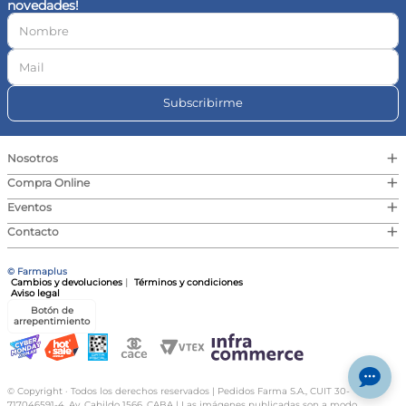
novedades!
10
.
vitamina c
Subscribirme
+
Nosotros
+
Compra Online
+
Eventos
+
Contacto
© Farmaplus
Cambios y devoluciones
|
Términos y condiciones
Aviso legal
Botón de
arrepentimiento
© Copyright · Todos los derechos reservados | Pedidos Farma S.A., CUIT 30-
717046591-4, Av. Cabildo 1566, CABA | Las imágenes publicadas son a modo