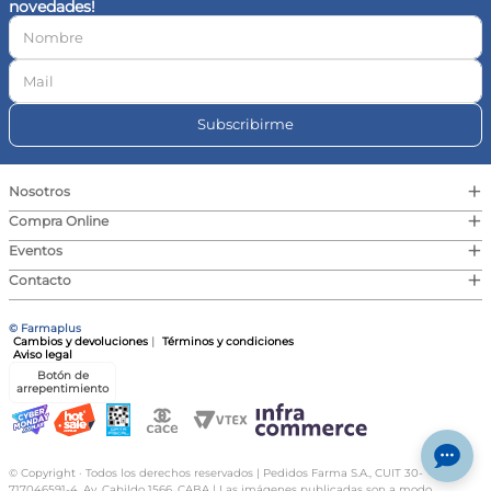
novedades!
10
.
vitamina c
Subscribirme
+
Nosotros
+
Compra Online
+
Eventos
+
Contacto
© Farmaplus
Cambios y devoluciones
|
Términos y condiciones
Aviso legal
Botón de
arrepentimiento
© Copyright · Todos los derechos reservados | Pedidos Farma S.A., CUIT 30-
717046591-4, Av. Cabildo 1566, CABA | Las imágenes publicadas son a modo