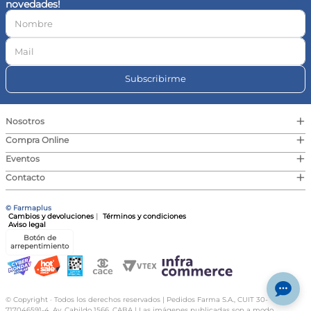
novedades!
10
.
vitamina c
Subscribirme
+
Nosotros
+
Compra Online
+
Eventos
+
Contacto
© Farmaplus
Cambios y devoluciones
|
Términos y condiciones
Aviso legal
Botón de
arrepentimiento
© Copyright · Todos los derechos reservados | Pedidos Farma S.A., CUIT 30-
717046591-4, Av. Cabildo 1566, CABA | Las imágenes publicadas son a modo