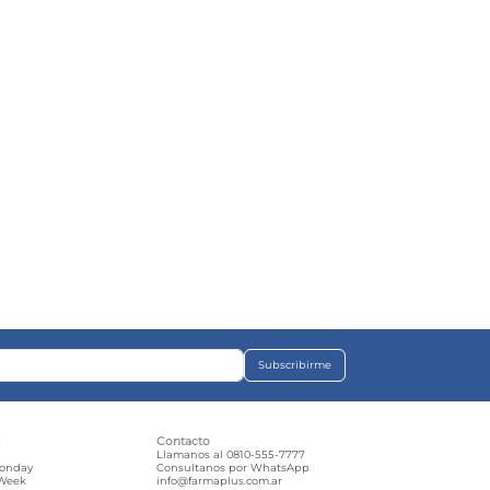
Subscribirme
s
Contacto
e
Llamanos al 0810-555-7777
Monday
Consultanos por WhatsApp
 Week
info@farmaplus.com.ar