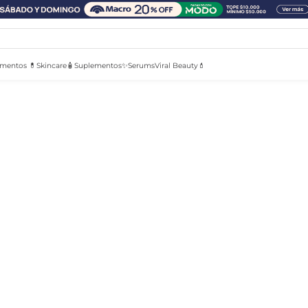
mentos 💊
Skincare🧴
Suplementos✨
Serums
Viral Beauty💄