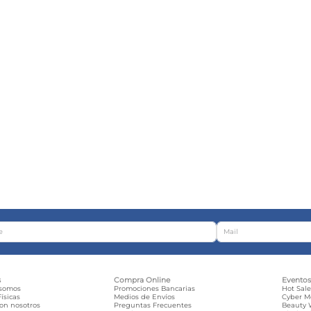
s
Compra Online
Evento
 somos
Promociones Bancarias
Hot Sal
ísicas
Medios de Envíos
Cyber 
con nosotros
Preguntas Frecuentes
Beauty