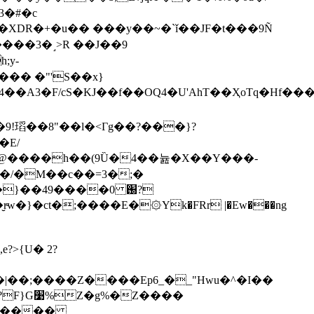
��3�˼>R ��J��9
��� �"'S��x}
9!瑫��8"��l�<Гg��?���}?
�E/
�@����h��(9Ȕ�4��늂�X��Y���-
ԝ�}�ct�;����E�۞Yk�FRr |�Ew���ng
>{U� 2?
Z����
�V����