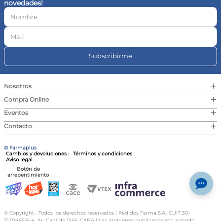
novedades!
10
.
magnesio
Subscribirme
+
Nosotros
+
Compra Online
+
Eventos
+
Contacto
© Farmaplus
Cambios y devoluciones
|
Términos y condiciones
Aviso legal
Botón de
arrepentimiento
© Copyright · Todos los derechos reservados | Pedidos Farma S.A., CUIT 30-
717046591-4, Av. Cabildo 1566, CABA | Las imágenes publicadas son a modo