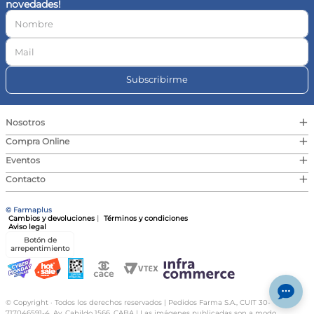
novedades!
10
.
vitamina c
Subscribirme
+
Nosotros
+
Compra Online
+
Eventos
+
Contacto
© Farmaplus
Cambios y devoluciones
|
Términos y condiciones
Aviso legal
Botón de
arrepentimiento
© Copyright · Todos los derechos reservados | Pedidos Farma S.A., CUIT 30-
717046591-4, Av. Cabildo 1566, CABA | Las imágenes publicadas son a modo