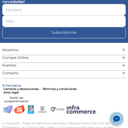
novedades!
10
.
vitamina c
Subscribirme
+
Nosotros
+
Compra Online
+
Eventos
+
Contacto
© Farmaplus
Cambios y devoluciones
|
Términos y condiciones
Aviso legal
Botón de
arrepentimiento
© Copyright · Todos los derechos reservados | Pedidos Farma S.A., CUIT 30-
717046591-4, Av. Cabildo 1566, CABA | Las imágenes publicadas son a modo