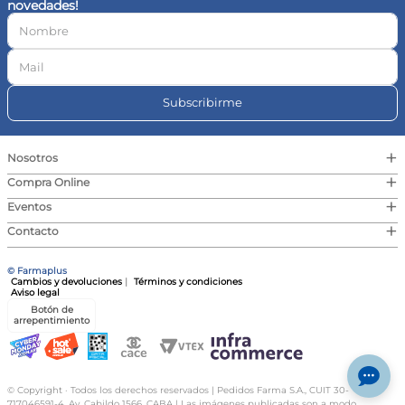
novedades!
10
.
vitamina c
Subscribirme
+
Nosotros
+
Compra Online
+
Eventos
+
Contacto
© Farmaplus
Cambios y devoluciones
|
Términos y condiciones
Aviso legal
Botón de
arrepentimiento
© Copyright · Todos los derechos reservados | Pedidos Farma S.A., CUIT 30-
717046591-4, Av. Cabildo 1566, CABA | Las imágenes publicadas son a modo