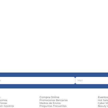
s
Compra Online
Evento
 somos
Promociones Bancarias
Hot Sal
ísicas
Medios de Envíos
Cyber 
con nosotros
Preguntas Frecuentes
Beauty