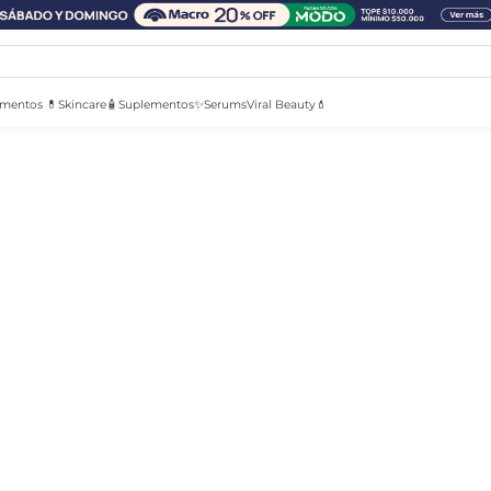
mentos 💊
Skincare🧴
Suplementos✨
Serums
Viral Beauty💄