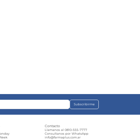
Subscribirme
s
Contacto
e
Llamanos al 0810-555-7777
Monday
Consultanos por WhatsApp
 Week
info@farmaplus.com.ar