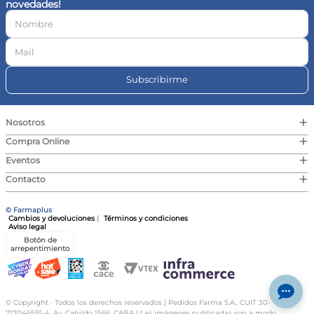
novedades!
10
.
vitamina c
Subscribirme
+
Nosotros
+
Compra Online
+
Eventos
+
Contacto
© Farmaplus
Cambios y devoluciones
|
Términos y condiciones
Aviso legal
Botón de
arrepentimiento
© Copyright · Todos los derechos reservados | Pedidos Farma S.A., CUIT 30-
717046591-4, Av. Cabildo 1566, CABA | Las imágenes publicadas son a modo