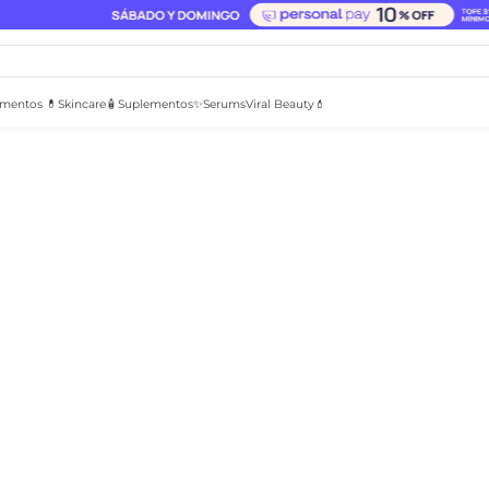
mentos 💊
Skincare🧴
Suplementos✨
Serums
Viral Beauty💄