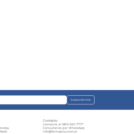
Subscribirme
s
Contacto
e
Llamanos al 0810-555-7777
Monday
Consultanos por WhatsApp
 Week
info@farmaplus.com.ar