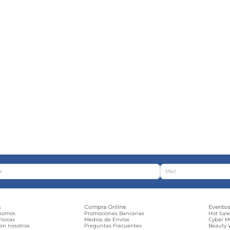
s
Compra Online
Evento
 somos
Promociones Bancarias
Hot Sal
ísicas
Medios de Envíos
Cyber 
con nosotros
Preguntas Frecuentes
Beauty